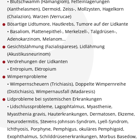
• Blutschwamm (Hämangiom), Fetteinlagerungen
(Xanthelasmen), Dermoid, Zeiss-, Mollzysten, Hagelkorn
(Chalazion), Warzen (Verrucae)
Bösartige Lidtumore, Hautkrebs, Tumore auf der Lidkante
• Basaliom, Plattenepithel-, Merkelzell-, Talgdrüsen-,
Adenokarzinom, Melanom…
Gesichtslähmung (Fazialisparese), Lidlähmung
(Akustikusneurinom)
Verdrehungen der Lidkanten
• Entropium, Ektropium
Wimpernprobleme
• Wimpernscheuern (Trichiasis), Doppelte Wimpernreihe
(Distichiasis), Wimpernausfall (Madaresis)
Lidprobleme bei systemischen Erkrankungen
• Lidschlussprobleme, Lagophtalmus, Myasthenie,
Myasthenia gravis, Hauterkrankungen, Dermatosen, Ekzeme,
Neurodermitis, Stevens-Johnson-Syndrom, Lyell-Syndrom,
Ichthyosis, Porphyne, Pemphigus, okuläres Pemphigoid,
Exophthalmus, Schilddrüsenerkrankungen, Morbus Basedow,