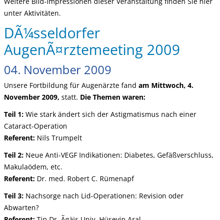
Weitere Bild-Impressionen dieser Veranstaltung finden Sie hier
unter Aktivitäten.
DÃ¼sseldorfer
AugenÃ¤rztemeeting 2009
04. November 2009
Unsere Fortbildung für Augenärzte fand
am Mittwoch, 4.
November 2009,
statt.
Die Themen waren:
Teil 1:
Wie stark ändert sich der Astigmatismus nach einer
Cataract-Operation
Referent:
Nils Trumpelt
Teil 2:
Neue Anti-VEGF Indikationen: Diabetes, Gefäßverschluss,
Makulaödem, etc.
Referent:
Dr. med. Robert C. Rümenapf
Teil 3:
Nachsorge nach Lid-Operationen: Revision oder
Abwarten?
Referent:
Tip Dr. Ãgäis Univ. Hüseyin Aral